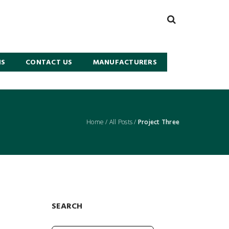
NS
CONTACT US
MANUFACTURERS
Home
/
All Posts
/
Project Three
SEARCH