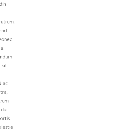
din
rutrum.
fend
 Donec
a.
bendum
 sit
d ac
tra,
utrum
dui.
ortis
olestie