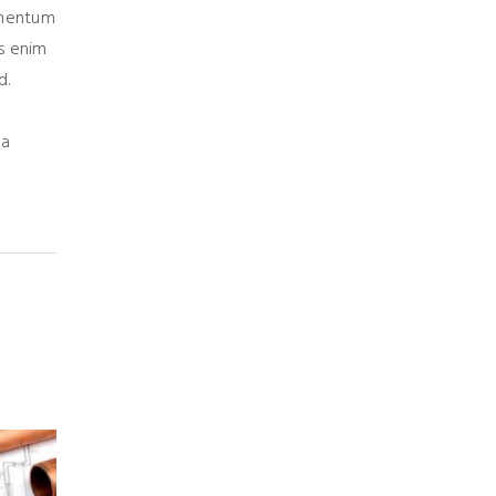
imentum
is enim
d.
da