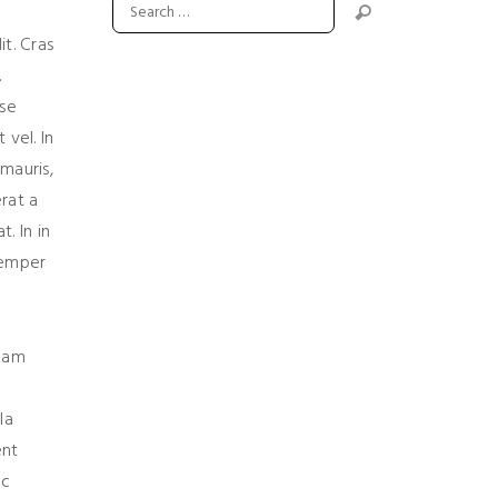
t. Cras
.
sse
 vel. In
mauris,
rat a
t. In in
semper
 Nam
la
ent
ec