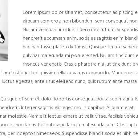
Lorem ipsum dolor sit amet, consectetur adipiscing eli
aliquam sem eros, non bibendum sem consequat non
Nullam vehicula tincidunt libero nec rutrum. Suspendi
hendrerit accumsan enim, sodales sagittis enim blandit
hac habitasse platea dictumst. Quisque ornare sapien 
pulvinar malesuada mi posuere sed. Nullam tincidunt e
rhoncus venenatis. Cras a pharetra nisi, ut tincidunt era
ctum tristique. In dignissim tellus a varius commodo. Maecenas 
luctus egestas, ante risus eleifend nunc, quis rutrum ante massa
n. Quisque et sem et dolor lobortis consequat porta sed magna.
endrerit. Integer sagittis elit eget mollis dapibus. Aliquam erat
r molestie. Nam elit lectus, ornare ut velit vitae, facilisis vehicu
 laoreet non lacus. Pellentesque lacinia malesuada sem. Class apt
stra, per inceptos himenaeos. Suspendisse blandit sodales nibh n