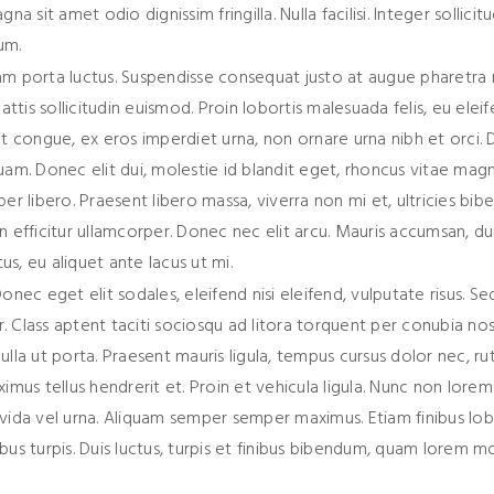
sit amet odio dignissim fringilla. Nulla facilisi. Integer sollicitu
um.
uam porta luctus. Suspendisse consequat justo at augue pharetra 
ttis sollicitudin euismod. Proin lobortis malesuada felis, eu elei
dit congue, ex eros imperdiet urna, non ornare urna nibh et orci.
quam. Donec elit dui, molestie id blandit eget, rhoncus vitae magn
r libero. Praesent libero massa, viverra non mi et, ultricies bi
efficitur ullamcorper. Donec nec elit arcu. Mauris accumsan, dui
tus, eu aliquet ante lacus ut mi.
Donec eget elit sodales, eleifend nisi eleifend, vulputate risus. Se
Class aptent taciti sociosqu ad litora torquent per conubia nos
la ut porta. Praesent mauris ligula, tempus cursus dolor nec, r
ximus tellus hendrerit et. Proin et vehicula ligula. Nunc non lorem 
ravida vel urna. Aliquam semper semper maximus. Etiam finibus lob
ucibus turpis. Duis luctus, turpis et finibus bibendum, quam lorem m