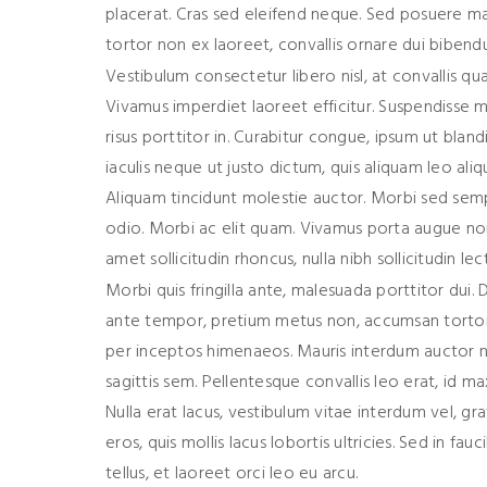
placerat. Cras sed eleifend neque. Sed posuere magna 
tortor non ex laoreet, convallis ornare dui bibend
Vestibulum consectetur libero nisl, at convallis q
Vivamus imperdiet laoreet efficitur. Suspendisse ma
risus porttitor in. Curabitur congue, ipsum ut blan
iaculis neque ut justo dictum, quis aliquam leo ali
Aliquam tincidunt molestie auctor. Morbi sed sempe
odio. Morbi ac elit quam. Vivamus porta augue non 
amet sollicitudin rhoncus, nulla nibh sollicitudin lec
Morbi quis fringilla ante, malesuada porttitor dui. 
ante tempor, pretium metus non, accumsan tortor. 
per inceptos himenaeos. Mauris interdum auctor nul
sagittis sem. Pellentesque convallis leo erat, id ma
Nulla erat lacus, vestibulum vitae interdum vel, g
eros, quis mollis lacus lobortis ultricies. Sed in fa
tellus, et laoreet orci leo eu arcu.