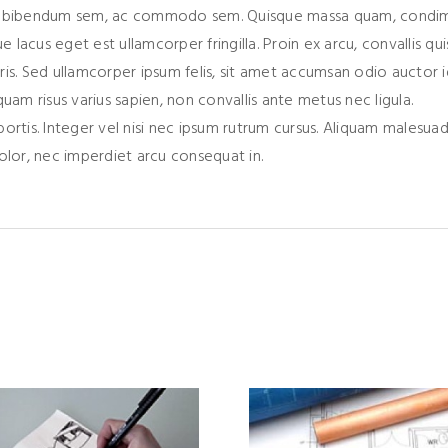
amet bibendum sem, ac commodo sem. Quisque massa quam, cond
e lacus eget est ullamcorper fringilla. Proin ex arcu, convallis qu
is. Sed ullamcorper ipsum felis, sit amet accumsan odio auctor i
uam risus varius sapien, non convallis ante metus nec ligula.
tis. Integer vel nisi nec ipsum rutrum cursus. Aliquam malesua
olor, nec imperdiet arcu consequat in.